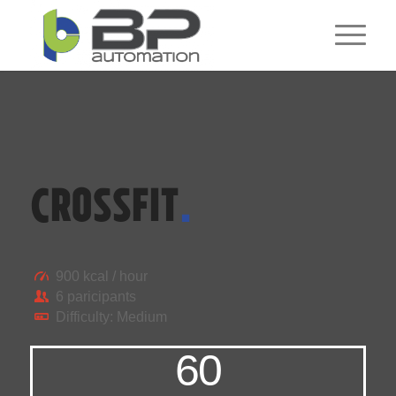
CROSSFIT
.
900 kcal / hour
6 paricipants
Difficulty: Medium
60