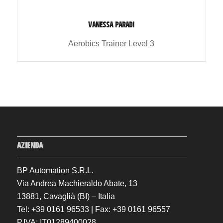
VANESSA PARADI
Aerobics Trainer Level 3
AZIENDA
BP Automation S.R.L.
Via Andrea Machieraldo Abate, 13
13881, Cavaglià (BI) – Italia
Tel: +39 0161 96533 | Fax: +39 0161 96557
P.IVA: IT01289400028