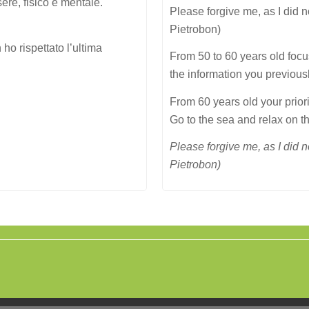
sere, fisico e mentale.
Please forgive me, as I did 
Pietrobon)
ho rispettato l’ultima
From 50 to 60 years old focu
the information you previous
From 60 years old your prior
Go to the sea and relax on t
Please forgive me, as I did n
Pietrobon)