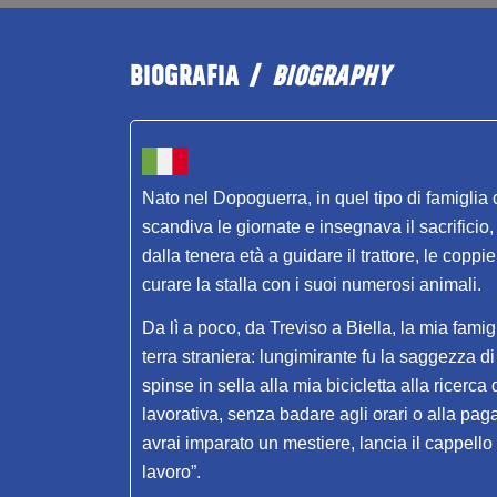
BIOGRAFIA /
BIOGRAPHY
Nato nel Dopoguerra, in quel tipo di famiglia 
scandiva le giornate e insegnava il sacrificio,
dalla tenera età a guidare il trattore, le coppi
curare la stalla con i suoi numerosi animali.
Da lì а росо, da Treviso a Biella, la mia fami
terra straniera: lungimirante fu la saggezza d
spinse in sella alla mia bicicletta alla ricerc
lavorativa, senza badare agli orari o alla paga
avrai imparato un mestiere, lancia il cappello
lavoro”.