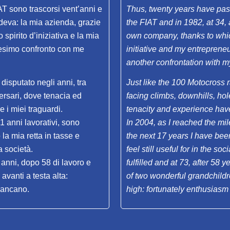
IAT sono trascorsi vent’anni e
Thus, twenty years have pass
deva: la mia azienda, grazie
the FIAT and in 1982, at 34
spirito d’iniziativa e la mia
own company, thanks to which
nnesimo confronto con me
initiative and my entrepreneu
another confrontation with m
isputato negli anni, tra
Just like the 100 Motocross 
versari, dove tenacia ed
facing climbs, downhills, h
 і miei traguardi.
tenacity and experience hav
1 anni lavorativi, sono
In 2004, as I reached the mile
la mia retta in tasse e
the next 17 years I have be
a società.
feel still useful for in the s
anni, dopo 58 di lavoro e
fulfilled and at 73, after 58
avanti a testa alta:
of two wonderful grandchildre
mancano.
high: fortunately enthusiasm