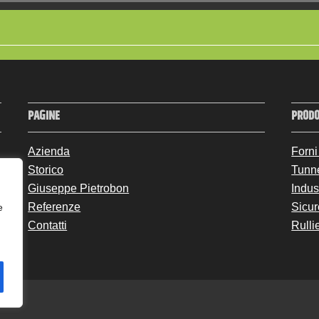
PAGINE
PRODO
Azienda
Forni
Storico
Tunn
Giuseppe Pietrobon
Indus
Referenze
Sicur
e
Contatti
Rulli