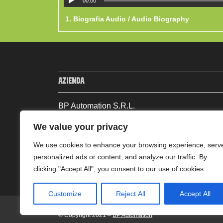
00:00
1.
Biografia Audio / Audio Biography
AZIENDA
BP Automation S.R.L.
Via Andrea Machieraldo Abate, 13
We value your privacy
13881, Cavaglià (BI) – Italia
Tel: +39 0161 96533 | Fax: +39 0161 96557
We use cookies to enhance your browsing experience, serv
personalized ads or content, and analyze our traffic. By
P.IVA: IT01289400028
clicking "Accept All", you consent to our use of cookies.
Customize
Reject All
Accept All
© Copyright 2021 –
BP Automation