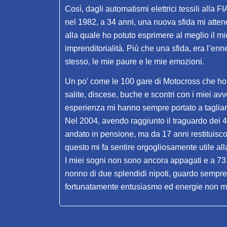
Così, dagli automatismi elettrici tessili alla F
nel 1982, a 34 anni, una nuova sfida mi atten
alla quale ho potuto esprimere al meglio il mio 
imprenditorialità. Рiù che una sfida, era l’e
stesso, le mie paure e le mie emozioni.
Un po’ come le 100 gare di Motocross che ho d
salite, discese, buche e scontri con і miei av
esperienza mi hanno sempre portato a tagliare
Nel 2004, avendo raggiunto il traguardo dei 4
andato in pensione, ma da 17 anni restituisco 
questo mi fa sentire orgogliosamente utile all
I miei sogni non sono ancora appagati e a 73 
nonno di due splendidi nipoti, guardo sempre 
fortunatamente entusiasmo ed energie non 