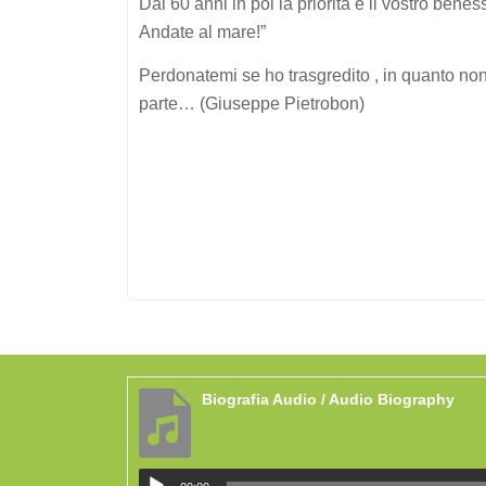
Dai 60 anni in poi la priorità è il vostro benes
Andate al mare!”
Perdonatemi se ho trasgredito , in quanto non 
parte… (Giuseppe Pietrobon)
Biografia Audio / Audio Biography