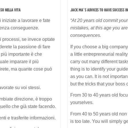
SSO NELLA VITA
JACK MA’S ADVICES TO HAVE SUCCESS IN
iniziate a lavorare e fate
“At 20 years old commit your
i senza conseguenze.
mistakes, at this age you are
consequences.
i processi, se invece optate
derete la passione di fare
If you choose a big company, 
a più importante è che
a little entrepreneurial reali
quale imparare il più
carry out many different tas
girete, ma quante cose può
thing is to identify your gui
as you can. It is not importa
but the tricks that your boss
avorate su voi stessi.
From 30 to 40 years old focu
ambiate direzione, è troppo
yourselves.
quello che già state facendo.
From 40 to 50 years old non 
nti e trasferite informazioni.
is too late. You will simply ge