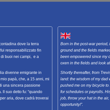
contadina dove la terra
Born in the post-war period, 
 fui responsabilizzato fin
ground and the fields marked
e di buoi nei campi, e a
been empowered since my chil
oxen in the fields and look af
glia divenne emigrante in
Shortly thereafter, from Trevi
i mio papà, che, a 15 anni, mi
land: the wisdom of my dad w
a di una sincera passione
pushed me on my bicycle to l
. II suo detto fu: “quando
for schedules or payrolls. H
 per aria, dove cadrà troverai
job, throw your hat in the air,
opportunity!”.